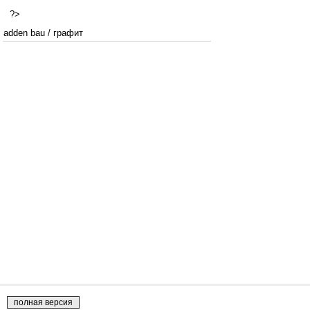
?>
adden bau
/
графит