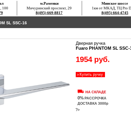
ал
м.Раменки
Минское шоссе
, 100
Мичуринский проспект, 29
1км от МКАД, ТЦ Pro D
79
8(495) 669-8817
8(495) 664-4745
M SL SSC-16
Дверная ручка
Fuaro PHANTOM SL SSC-
1954 руб.
Купить ручку
НА СКЛАДЕ
0%
РАССРОЧКА
ДОСТАВКА 3000р
?>