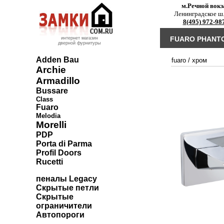
м.Речной вокз
Ленинградское ш.
8(495) 972-98
FUARO PHANTO
интернет магазин
дверной фурнитуры
Adden Bau
fuaro
/
хром
Archie
Armadillo
Bussare
Class
Fuaro
Melodia
Morelli
PDP
Porta di Parma
Profil Doors
Rucetti
пеналы Legacy
Скрытые петли
Скрытые
ограничители
Автопороги