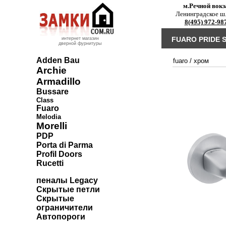
м.Речной вокз
Ленинградское ш.
8(495) 972-98
FUARO PRIDE S
интернет магазин
дверной фурнитуры
Adden Bau
fuaro
/
хром
Archie
Armadillo
Bussare
Class
Fuaro
Melodia
Morelli
PDP
Porta di Parma
Profil Doors
Rucetti
пеналы Legacy
Скрытые петли
Скрытые
ограничители
Автопороги