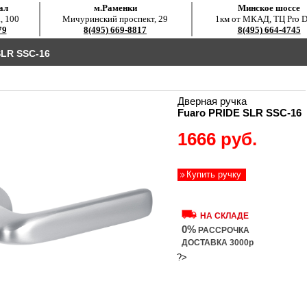
ал
м.Раменки
Минское шоссе
, 100
Мичуринский проспект, 29
1км от МКАД, ТЦ Pro D
79
8(495) 669-8817
8(495) 664-4745
LR SSC-16
Дверная ручка
Fuaro PRIDE SLR SSC-16
1666 руб.
Купить ручку
НА СКЛАДЕ
0%
РАССРОЧКА
ДОСТАВКА 3000р
?>