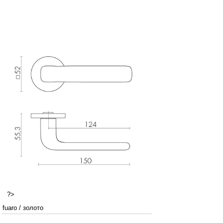
?>
fuaro
/
золото