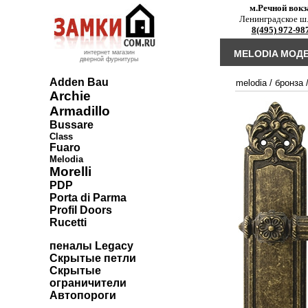
м.Речной вокз
Ленинградское ш.
8(495) 972-98
MELODIA МОДЕ
интернет магазин
дверной фурнитуры
Adden Bau
melodia
/
бронза
Archie
Armadillo
Bussare
Class
Fuaro
Melodia
Morelli
PDP
Porta di Parma
Profil Doors
Rucetti
пеналы Legacy
Скрытые петли
Скрытые
ограничители
Автопороги