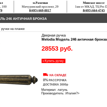
ал
м.Раменки
Минское шоссе
, 100
Мичуринский проспект, 29
1км от МКАД, ТЦ Pro D
79
8(495) 669-8817
8(495) 664-4745
ЛЬ 246 АНТИЧНАЯ БРОНЗА
/
ручки на планке
Дверная ручка
Melodia Модель 246 античная бронза
28553 руб.
Купить ручку
НА СКЛАДЕ
0%
РАССРОЧКА
ДОСТАВКА 3000р
Материал: латунь
Производитель: Италия?>