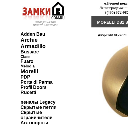
м.Речной вокз
Ленинградское ш.
8(495) 972-98
MORELLI DS1 
интернет магазин
дверной фурнитуры
Adden Bau
дверные огранич
Archie
Armadillo
Bussare
Class
Fuaro
Melodia
Morelli
PDP
Porta di Parma
Profil Doors
Rucetti
пеналы Legacy
Скрытые петли
Скрытые
ограничители
Автопороги