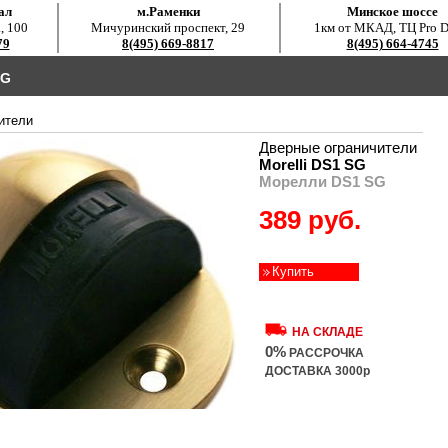
ал
м.Раменки
Минское шоссе
, 100
Мичуринский проспект, 29
1км от МКАД, ТЦ Pro D
79
8(495) 669-8817
8(495) 664-4745
SG
ители
Дверные ограничители
Morelli DS1 SG
Морелли DS1 SG
389 руб.
Купить
НА СКЛАДЕ
0%
РАССРОЧКА
ДОСТАВКА 3000р